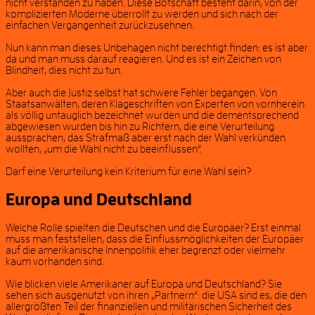
nicht verstanden zu haben. Diese Botschaft besteht darin, von der
komplizierten Moderne überrollt zu werden und sich nach der
einfachen Vergangenheit zurückzusehnen.
Nun kann man dieses Unbehagen nicht berechtigt finden: es ist aber
da und man muss darauf reagieren. Und es ist ein Zeichen von
Blindheit, dies nicht zu tun.
Aber auch die Justiz selbst hat schwere Fehler begangen. Von
Staatsanwälten, deren Klageschriften von Experten von vornherein
als völlig untauglich bezeichnet wurden und die dementsprechend
abgewiesen wurden bis hin zu Richtern, die eine Verurteilung
aussprachen, das Strafmaß aber erst nach der Wahl verkünden
wollten, „um die Wahl nicht zu beeinflussen“.
Darf eine Verurteilung kein Kriterium für eine Wahl sein?
Europa und Deutschland
Welche Rolle spielten die Deutschen und die Europäer? Erst einmal
muss man feststellen, dass die Einflussmöglichkeiten der Europäer
auf die amerikanische Innenpolitik eher begrenzt oder vielmehr
kaum vorhanden sind.
Wie blicken viele Amerikaner auf Europa und Deutschland? Sie
sehen sich ausgenutzt von ihren „Partnern“: die USA sind es, die den
allergrößten Teil der finanziellen und militärischen Sicherheit des