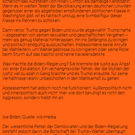
sicherlich das Aufstellen von Hillary Clinton als damalige Kandidatin.
Wenn es in weiten Teilen der Bevölkerung einen deutlichen Unwillen
gegenüber einer als abgehoben empfundenen politischen Klasse in
Washington gibt, ist es taktisch unklug, eine Symbolfigur dieser
Klasse ins Rennen zu schicken.
Dann verlor Trump gegen Biden und wurde abgewählt. Trump hatte
– abgesehen von seinen sexuellen und geschäftlichen Vergehen –
mehr als genug Material hinterlassen, ihn ins Gefängnis zu bringen
und politisch endgültig auszuschalten. Insbesondere seine Anrufe
bei Wahlleitern, um Wahlergebnisse zu korrigieren oder seine Rolle
beim Sturm auf das Kapitol sind keine Kavaliersdelikte.
Was machte die Biden-Regierung? Sie bremste die Justiz aus Angst
vor einer Eskalation. Ein verhängnisvoller Fehler, der die Mühlen der
Justiz viel zu spät in Gang brachte und es Trump erlaubte, für seine
Verhältnisse relativ unbescholten in den Wahlkampf zu gehen.
Appeasement hat jedoch noch nie funktioniert. Außenpolitisch nicht
und innenpolitisch auch nicht. Hier wie dort beruhigt es nicht den
Aggressor, sondern treibt ihn an.
Joe Biden, Quelle: wikimedia.
Der wesentliche Fehler der Demokraten und der Biden-Regierung
besteht jedoch darin, die Botschaft der Trump-Wähler überhaupt