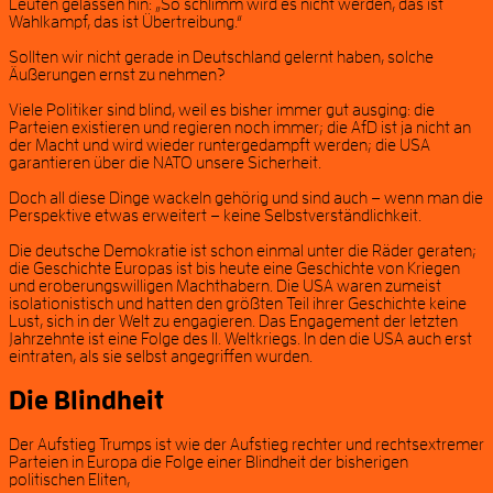
Leuten gelassen hin: „So schlimm wird es nicht werden, das ist
Wahlkampf, das ist Übertreibung.“
Sollten wir nicht gerade in Deutschland gelernt haben, solche
Äußerungen ernst zu nehmen?
Viele Politiker sind blind, weil es bisher immer gut ausging: die
Parteien existieren und regieren noch immer; die AfD ist ja nicht an
der Macht und wird wieder runtergedampft werden; die USA
garantieren über die NATO unsere Sicherheit.
Doch all diese Dinge wackeln gehörig und sind auch – wenn man die
Perspektive etwas erweitert – keine Selbstverständlichkeit.
Die deutsche Demokratie ist schon einmal unter die Räder geraten;
die Geschichte Europas ist bis heute eine Geschichte von Kriegen
und eroberungswilligen Machthabern. Die USA waren zumeist
isolationistisch und hatten den größten Teil ihrer Geschichte keine
Lust, sich in der Welt zu engagieren. Das Engagement der letzten
Jahrzehnte ist eine Folge des II. Weltkriegs. In den die USA auch erst
eintraten, als sie selbst angegriffen wurden.
Die Blindheit
Der Aufstieg Trumps ist wie der Aufstieg rechter und rechtsextremer
Parteien in Europa die Folge einer Blindheit der bisherigen
politischen Eliten,