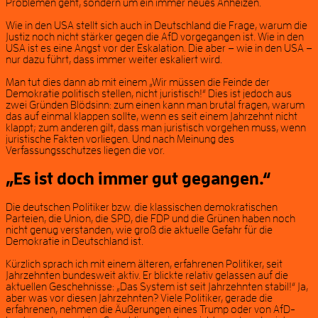
Problemen geht, sondern um ein immer neues Anheizen.
Wie in den USA stellt sich auch in Deutschland die Frage, warum die
Justiz noch nicht stärker gegen die AfD vorgegangen ist. Wie in den
USA ist es eine Angst vor der Eskalation. Die aber – wie in den USA –
nur dazu führt, dass immer weiter eskaliert wird.
Man tut dies dann ab mit einem „Wir müssen die Feinde der
Demokratie politisch stellen, nicht juristisch!“ Dies ist jedoch aus
zwei Gründen Blödsinn: zum einen kann man brutal fragen, warum
das auf einmal klappen sollte, wenn es seit einem Jahrzehnt nicht
klappt; zum anderen gilt, dass man juristisch vorgehen muss, wenn
juristische Fakten vorliegen. Und nach Meinung des
Verfassungsschutzes liegen die vor.
„Es ist doch immer gut gegangen.“
Die deutschen Politiker bzw. die klassischen demokratischen
Parteien, die Union, die SPD, die FDP und die Grünen haben noch
nicht genug verstanden, wie groß die aktuelle Gefahr für die
Demokratie in Deutschland ist.
Kürzlich sprach ich mit einem älteren, erfahrenen Politiker, seit
Jahrzehnten bundesweit aktiv. Er blickte relativ gelassen auf die
aktuellen Geschehnisse: „Das System ist seit Jahrzehnten stabil!“ Ja,
aber was vor diesen Jahrzehnten? Viele Politiker, gerade die
erfahrenen, nehmen die Äußerungen eines Trump oder von AfD-