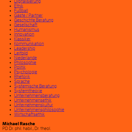
Digitalisierung
Ethik
Fußball
Gäste / Partner
Geschichte Beratung
Gesellschaft
Humanismus
Innovation
Klassiker
Kommunikation
Leadership
Leitbild
Niederlande
Philosophie
Politik
Psychologie
Rhetorik
Sprache
Systemische Beratung
Systemtheorie
Unternehmensberatung
Unternehmensethik
Unternehmenskultur
Unternehmensphilosophie
Wirtschaftsethik
Michael Rasche
PD Dr. phil. habil., Dr. theol.