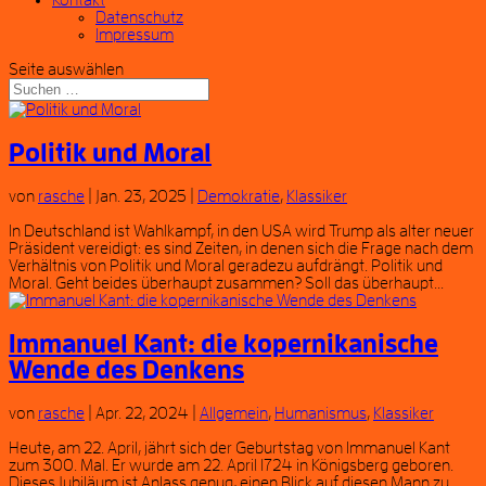
Kontakt
Datenschutz
Impressum
Seite auswählen
Politik und Moral
von
rasche
|
Jan. 23, 2025
|
Demokratie
,
Klassiker
In Deutschland ist Wahlkampf, in den USA wird Trump als alter neuer
Präsident vereidigt: es sind Zeiten, in denen sich die Frage nach dem
Verhältnis von Politik und Moral geradezu aufdrängt. Politik und
Moral. Geht beides überhaupt zusammen? Soll das überhaupt...
Immanuel Kant: die kopernikanische
Wende des Denkens
von
rasche
|
Apr. 22, 2024
|
Allgemein
,
Humanismus
,
Klassiker
Heute, am 22. April, jährt sich der Geburtstag von Immanuel Kant
zum 300. Mal. Er wurde am 22. April 1724 in Königsberg geboren.
Dieses Jubiläum ist Anlass genug, einen Blick auf diesen Mann zu