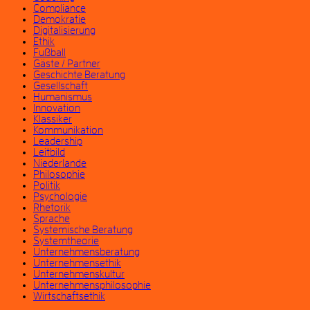
Compliance
Demokratie
Digitalisierung
Ethik
Fußball
Gäste / Partner
Geschichte Beratung
Gesellschaft
Humanismus
Innovation
Klassiker
Kommunikation
Leadership
Leitbild
Niederlande
Philosophie
Politik
Psychologie
Rhetorik
Sprache
Systemische Beratung
Systemtheorie
Unternehmensberatung
Unternehmensethik
Unternehmenskultur
Unternehmensphilosophie
Wirtschaftsethik