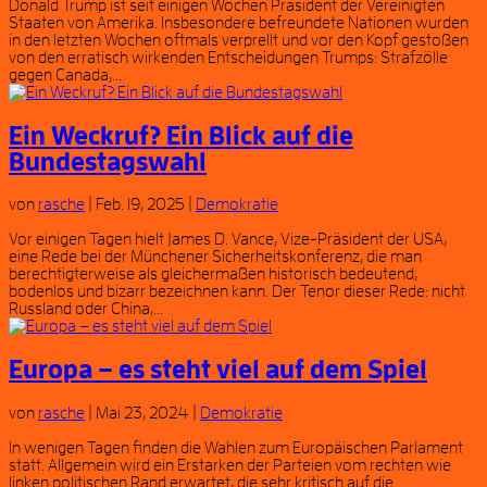
Donald Trump ist seit einigen Wochen Präsident der Vereinigten
Staaten von Amerika. Insbesondere befreundete Nationen wurden
in den letzten Wochen oftmals verprellt und vor den Kopf gestoßen
von den erratisch wirkenden Entscheidungen Trumps: Strafzölle
gegen Canada,...
Ein Weckruf? Ein Blick auf die
Bundestagswahl
von
rasche
|
Feb. 19, 2025
|
Demokratie
Vor einigen Tagen hielt James D. Vance, Vize-Präsident der USA,
eine Rede bei der Münchener Sicherheitskonferenz, die man
berechtigterweise als gleichermaßen historisch bedeutend,
bodenlos und bizarr bezeichnen kann. Der Tenor dieser Rede: nicht
Russland oder China,...
Europa – es steht viel auf dem Spiel
von
rasche
|
Mai 23, 2024
|
Demokratie
In wenigen Tagen finden die Wahlen zum Europäischen Parlament
statt. Allgemein wird ein Erstarken der Parteien vom rechten wie
linken politischen Rand erwartet, die sehr kritisch auf die