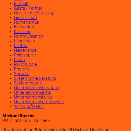
Fußball
Gäste / Partner
Geschichte Beratung
Gesellschaft
Humanismus
Innovation
Klassiker
Kommunikation
Leadership
Leitbild
Niederlande
Philosophie
Politik
Psychologie
Rhetorik
Sprache
Systemische Beratung
Systemtheorie
Unternehmensberatung
Unternehmensethik
Unternehmenskultur
Unternehmensphilosophie
Wirtschaftsethik
Michael Rasche
PD Dr. phil. habil., Dr. theol.
Privatdozent für Philosophie an der KU Eichstätt Ingolstadt