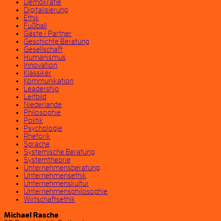
Demokratie
Digitalisierung
Ethik
Fußball
Gäste / Partner
Geschichte Beratung
Gesellschaft
Humanismus
Innovation
Klassiker
Kommunikation
Leadership
Leitbild
Niederlande
Philosophie
Politik
Psychologie
Rhetorik
Sprache
Systemische Beratung
Systemtheorie
Unternehmensberatung
Unternehmensethik
Unternehmenskultur
Unternehmensphilosophie
Wirtschaftsethik
Michael Rasche