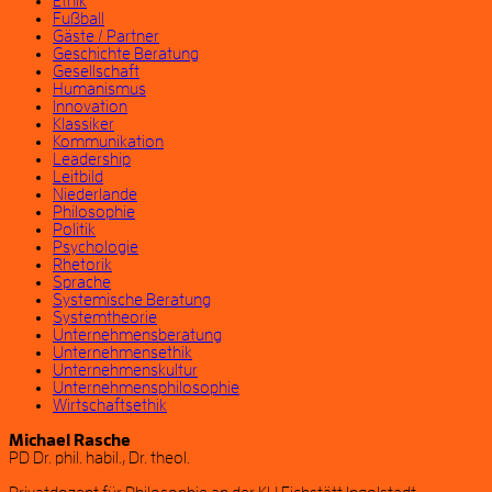
Ethik
Fußball
Gäste / Partner
Geschichte Beratung
Gesellschaft
Humanismus
Innovation
Klassiker
Kommunikation
Leadership
Leitbild
Niederlande
Philosophie
Politik
Psychologie
Rhetorik
Sprache
Systemische Beratung
Systemtheorie
Unternehmensberatung
Unternehmensethik
Unternehmenskultur
Unternehmensphilosophie
Wirtschaftsethik
Michael Rasche
PD Dr. phil. habil., Dr. theol.