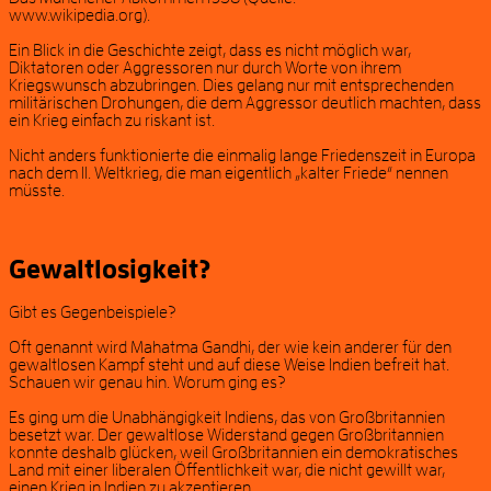
www.wikipedia.org).
Ein Blick in die Geschichte zeigt, dass es nicht möglich war,
Diktatoren oder Aggressoren nur durch Worte von ihrem
Kriegswunsch abzubringen. Dies gelang nur mit entsprechenden
militärischen Drohungen, die dem Aggressor deutlich machten, dass
ein Krieg einfach zu riskant ist.
Nicht anders funktionierte die einmalig lange Friedenszeit in Europa
nach dem II. Weltkrieg, die man eigentlich „kalter Friede“ nennen
müsste.
Gewaltlosigkeit?
Gibt es Gegenbeispiele?
Oft genannt wird Mahatma Gandhi, der wie kein anderer für den
gewaltlosen Kampf steht und auf diese Weise Indien befreit hat.
Schauen wir genau hin. Worum ging es?
Es ging um die Unabhängigkeit Indiens, das von Großbritannien
besetzt war. Der gewaltlose Widerstand gegen Großbritannien
konnte deshalb glücken, weil Großbritannien ein demokratisches
Land mit einer liberalen Öffentlichkeit war, die nicht gewillt war,
einen Krieg in Indien zu akzeptieren.