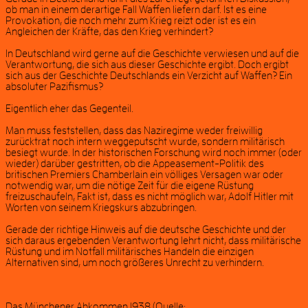
ob man in einem derartige Fall Waffen liefern darf. Ist es eine
Provokation, die noch mehr zum Krieg reizt oder ist es ein
Angleichen der Kräfte, das den Krieg verhindert?
In Deutschland wird gerne auf die Geschichte verwiesen und auf die
Verantwortung, die sich aus dieser Geschichte ergibt. Doch ergibt
sich aus der Geschichte Deutschlands ein Verzicht auf Waffen? Ein
absoluter Pazifismus?
Eigentlich eher das Gegenteil.
Man muss feststellen, dass das Naziregime weder freiwillig
zurücktrat noch intern weggeputscht wurde, sondern militärisch
besiegt wurde. In der historischen Forschung wird noch immer (oder
wieder) darüber gestritten, ob die Appeasement-Politik des
britischen Premiers Chamberlain ein völliges Versagen war oder
notwendig war, um die nötige Zeit für die eigene Rüstung
freizuschaufeln, Fakt ist, dass es nicht möglich war, Adolf Hitler mit
Worten von seinem Kriegskurs abzubringen.
Gerade der richtige Hinweis auf die deutsche Geschichte und der
sich daraus ergebenden Verantwortung lehrt nicht, dass militärische
Rüstung und im Notfall militärisches Handeln die einzigen
Alternativen sind, um noch größeres Unrecht zu verhindern.
Das Münchener Abkommen 1938 (Quelle: