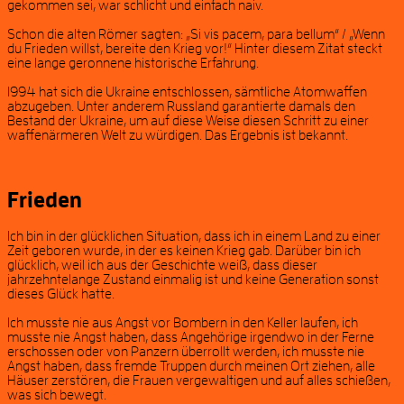
gekommen sei, war schlicht und einfach naiv.
Schon die alten Römer sagten: „Si vis pacem, para bellum“ / „Wenn
du Frieden willst, bereite den Krieg vor!“ Hinter diesem Zitat steckt
eine lange geronnene historische Erfahrung.
1994 hat sich die Ukraine entschlossen, sämtliche Atomwaffen
abzugeben. Unter anderem Russland garantierte damals den
Bestand der Ukraine, um auf diese Weise diesen Schritt zu einer
waffenärmeren Welt zu würdigen. Das Ergebnis ist bekannt.
Frieden
Ich bin in der glücklichen Situation, dass ich in einem Land zu einer
Zeit geboren wurde, in der es keinen Krieg gab. Darüber bin ich
glücklich, weil ich aus der Geschichte weiß, dass dieser
jahrzehntelange Zustand einmalig ist und keine Generation sonst
dieses Glück hatte.
Ich musste nie aus Angst vor Bombern in den Keller laufen, ich
musste nie Angst haben, dass Angehörige irgendwo in der Ferne
erschossen oder von Panzern überrollt werden, ich musste nie
Angst haben, dass fremde Truppen durch meinen Ort ziehen, alle
Häuser zerstören, die Frauen vergewaltigen und auf alles schießen,
was sich bewegt.