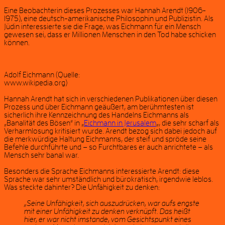
Eine Beobachterin dieses Prozesses war Hannah Arendt (1906-
1975), eine deutsch-amerikanische Philosophin und Publizistin. Als
Jüdin interessierte sie die Frage, was Eichmann für ein Mensch
gewesen sei, dass er Millionen Menschen in den Tod habe schicken
können.
Adolf Eichmann (Quelle:
www.wikipedia.org)
Hannah Arendt hat sich in verschiedenen Publikationen über diesen
Prozess und über Eichmann geäußert, am berühmtesten ist
sicherlich ihre Kennzeichnung des Handelns Eichmanns als
„Banalität des Bösen“ in „
Eichmann in Jerusalem
„, die sehr scharf als
Verharmlosung kritisiert wurde. Arendt bezog sich dabei jedoch auf
die merkwürdige Haltung Eichmanns, der steif und spröde seine
Befehle durchführte und – so Furchtbares er auch anrichtete – als
Mensch sehr banal war.
Besonders die Sprache Eichmanns interessierte Arendt: diese
Sprache war sehr umständlich und bürokratisch, irgendwie leblos.
Was steckte dahinter? Die Unfähigkeit zu denken:
„Seine Unfähigkeit, sich auszudrücken, war aufs engste
mit einer Unfähigkeit zu denken verknüpft. Das heißt
hier, er war nicht imstande, vom Gesichtspunkt eines