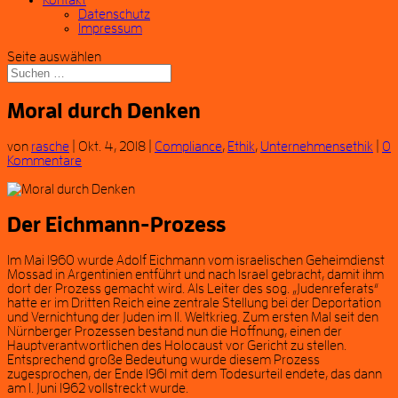
Kontakt
Datenschutz
Impressum
Seite auswählen
Moral durch Denken
von
rasche
|
Okt. 4, 2018
|
Compliance
,
Ethik
,
Unternehmensethik
|
0
Kommentare
Der Eichmann-Prozess
Im Mai 1960 wurde Adolf Eichmann vom israelischen Geheimdienst
Mossad in Argentinien entführt und nach Israel gebracht, damit ihm
dort der Prozess gemacht wird. Als Leiter des sog. „Judenreferats“
hatte er im Dritten Reich eine zentrale Stellung bei der Deportation
und Vernichtung der Juden im II. Weltkrieg. Zum ersten Mal seit den
Nürnberger Prozessen bestand nun die Hoffnung, einen der
Hauptverantwortlichen des Holocaust vor Gericht zu stellen.
Entsprechend große Bedeutung wurde diesem Prozess
zugesprochen, der Ende 1961 mit dem Todesurteil endete, das dann
am 1. Juni 1962 vollstreckt wurde.