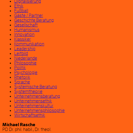
Digitalisierung
Ethik
Fußball
Gäste / Partner
Geschichte Beratung
Gesellschaft
Humanismus
Innovation
Klassiker
Kommunikation
Leadership
Leitbild
Niederlande
Philosophie
Politik
Psychologie
Rhetorik
Sprache
Systemische Beratung
Systemtheorie
Unternehmensberatung
Unternehmensethik
Unternehmenskultur
Unternehmensphilosophie
Wirtschaftsethik
Michael Rasche
PD Dr. phil. habil., Dr. theol.