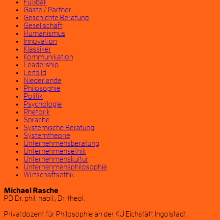
Fußball
Gäste / Partner
Geschichte Beratung
Gesellschaft
Humanismus
Innovation
Klassiker
Kommunikation
Leadership
Leitbild
Niederlande
Philosophie
Politik
Psychologie
Rhetorik
Sprache
Systemische Beratung
Systemtheorie
Unternehmensberatung
Unternehmensethik
Unternehmenskultur
Unternehmensphilosophie
Wirtschaftsethik
Michael Rasche
PD Dr. phil. habil., Dr. theol.
Privatdozent für Philosophie an der KU Eichstätt Ingolstadt