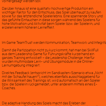
vorhergesagt werden soll.
Darüber hinaus ist eine qualitativ hochwertige Produktion ein
wichtiger Faktor für den Entschluss, das Spiel überhaupt zu kaufen
sowie für das letztendliche Spielerlebnis. Eine spannende Story und
das gefühlte Eintauchen in diese sorgen während des Spielens für
hohe Motivation und Aktivität beim Spieler bzw. der Spielerin, und
erzielen einem höheren Lerneffekt.
Im Game TeamTrust werden Kommunikation, Teamwork und Integrität v
Damit die Partizipation nicht zu kurz kommt, hat man bei SkillFull
aus dem Leadership Game für Führungskräfte kurzerhand ein
ganzes Training entwickelt – die
Leadership Challenge
. Hierfür
wurden multimodale Lern- und Übungsmodule in die Online-
Lernumgebung integriert.
Direktes Feedback (entspricht im Sandkasten-Szenario etwa „Nicht
mit der Schaufel hauen!“), welches ebenfalls ausschlaggebend für
die Wirksamkeit des Trainings ist, wird automatisch an den Spieler
bzw. die Spielerin rückgemeldet, unter anderem mittels eines E-
Coaches.
Die adaptive Handlung des Spiels macht das Erleben der