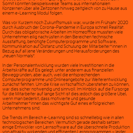
Somit könnten beispielsweise Teams aus internationalen
Konzernen über alle Zeitzonen hinweg zeitgleich von zu Hause aus
einem e-Learning Modul folgen.
Was vor Kurzem noch Zukunftsmusik war, wurde im Frühjahr 2020
durch Ausbruch der Corona-Pandemie in Europa schnell Realität.
Durch das obligatorische Arbeiten im Homeoffice mussten viele
Unternehmen eilig nachrüsten in den Bereichen technische
Ausstattung, benötigte Computerprogramme und Software,
Kommunikation auf Distanz und Schulung der Mitarbeiter*innen in
Bezug auf all jene Veränderungen und Herausforderungen des
„neuen Normals“.
In der Personalentwicklung wurden viele Investitionen in die
Arbeitskräfte auf Eis gelegt, unter anderem aus finanziellen
Beweggründen, aber auch, weil die entsprechenden
Computerprogramme und Onlineangebote zur Weiterentwicklung
zunächst fehlten. Um die Krise wirtschaftlich überstehen zu können,
war dies sicher notwendig und sinnvoll. Im Hinblick auf die Fürsorge
für die Mitarbeiter auf lange Sicht ist dies jedoch das größere Übel,
wenn man bedenkt, dass motivierte und gesunde
Arbeitnehmer*innen das wichtigste Gut eines erfolgreichen
Unternehmens sind.
Die Trends im Bereich e-Learning sind so schnelllebig wie in allen
technologischen Bereichen. Vermutlich gerade deshalb setzen
einige Entwickler von Lernsoftware auf die überschnelle Produktion
von attraktiv wirkenden und effizienten Lernprogrammen – leider