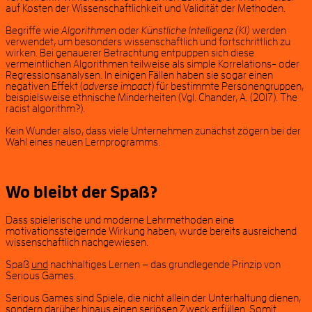
auf Kosten der Wissenschaftlichkeit und Validität der Methoden.
Begriffe wie
Algorithmen
oder
Künstliche Intelligenz (KI)
werden
verwendet, um besonders wissenschaftlich und fortschrittlich zu
wirken. Bei genauerer Betrachtung entpuppen sich diese
vermeintlichen Algorithmen teilweise als simple Korrelations- oder
Regressionsanalysen. In einigen Fällen haben sie sogar einen
negativen Effekt (
adverse impact
) für bestimmte Personengruppen,
beispielsweise ethnische Minderheiten (Vgl. Chander, A. (2017). The
racist algorithm?).
Kein Wunder also, dass viele Unternehmen zunächst zögern bei der
Wahl eines neuen Lernprogramms.
Wo bleibt der Spaß?
Dass spielerische und moderne Lehrmethoden eine
motivationssteigernde Wirkung haben, wurde bereits ausreichend
wissenschaftlich nachgewiesen.
Spaß
und
nachhaltiges Lernen – das grundlegende Prinzip von
Serious Games.
Serious Games sind Spiele, die nicht allein der Unterhaltung dienen,
sondern darüber hinaus einen seriösen Zweck erfüllen. Somit